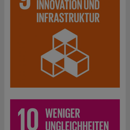
SDG 10: Weniger Ungleichheiten: z. B. Initiativen für glei