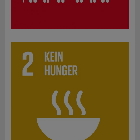
SDG 2: Kein Hunger: z.B. Projekte zu ökologischer Landbew