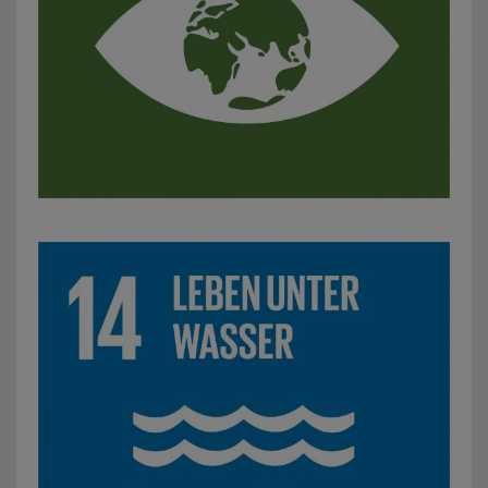
SDG 14: Leben unter Wasser: z. B. Säuberungsaktion eine