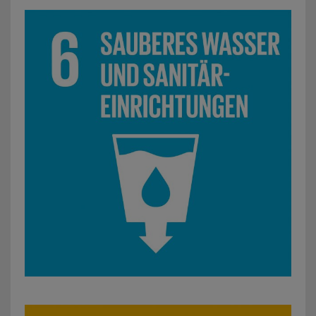
SDG 6: Sauberes Wasser und Sanitäreinrichtungen: z. B.P
SDG 7: Bezahlbare und saubere Energie: z. B. Installation