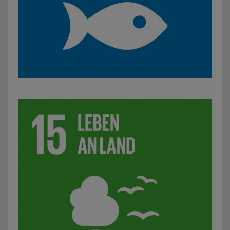
SDG 15: Leben an Land: z. B. Initiativen für mehr Artenviel