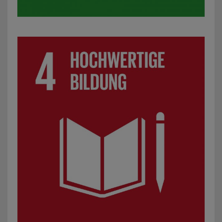
SDG 4: Hochwertige Bildung: z. B. außerschulische Lernan