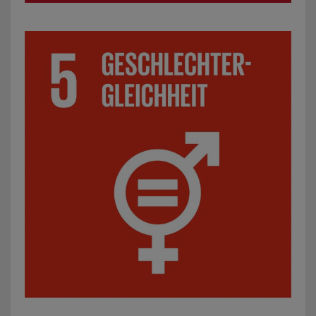
SDG 5: Geschlechtergerechtigkeit: z. B. Präventionsproje