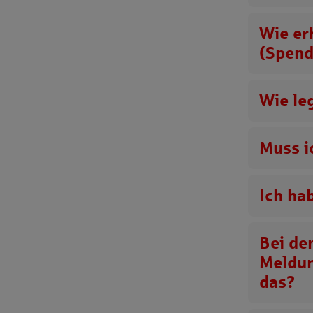
Wie er
(Spend
Wie le
Muss i
Ich ha
Bei de
Meldun
das?