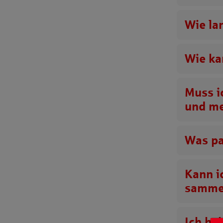
Wie la
Wie ka
Muss i
und m
Was pa
Kann i
samme
Ich ha