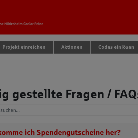
tteil zu gelangen
Projekt einreichen
Aktionen
Codes einlösen
g gestellte Fragen / FAQ
Antworten durchsuchen
komme ich
Spendengutscheine
her?