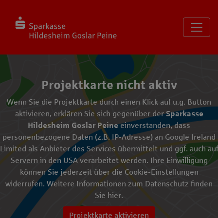
Seite
Klicken Sie, um die Navigation zu überspringen und zum Haup
Projekte entdecken
Diese Karte zeigt die Standorte der Projekte an. Verwenden S
Beispiele unseres vielfältigen Engagements
Karte überspringen und zum Abschnitt der Projektkacheln g
Projektkarte nicht aktiv
Wenn Sie die Projektkarte durch einen Klick auf u.g. Button
aktivieren, erklären Sie sich gegenüber der
Sparkasse
Hildesheim Goslar Peine
einverstanden, dass
personenbezogene Daten (z.B. IP-Adresse) an Google Ireland
Limited als Anbieter des Services übermittelt und ggf. auch au
Servern in den USA verarbeitet werden. Ihre Einwilligung
können Sie jederzeit über die
Cookie-Einstellungen
widerrufen. Weitere Informationen zum Datenschutz finden
Sie
hier
.
Projektkarte aktivieren