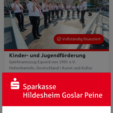
Vollständig finanziert
Kinder- und Jugendförderung
Spielmannszug Equord von 1991 e.V.
Hohenhameln, Deutschland | Kunst und Kultur
1.500,00 €
gesammelt
100%
vom aktuellen Bedarf
Anlässlich unseres 30-jährigen Jubiläums wollen wir
die Jugend wied ...
Projekt ansehen