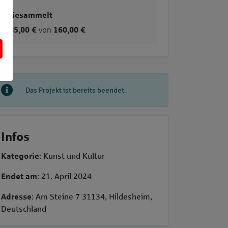
Gesammelt
85,00 €
von
160,00 €
Das Projekt ist bereits beendet.
Infos
Kategorie
: Kunst und Kultur
Endet am
: 21. April 2024
Adresse
: Am Steine 7 31134, Hildesheim,
Deutschland