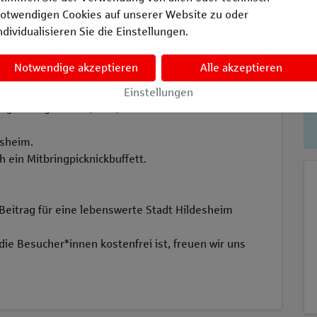
rin) herzlich ein zum geselligen Verweilen unter den
otwendigen Cookies auf unserer Website zu oder
z vor dem Hildesheimer Stadtarchiv.
ndividualisieren Sie die Einstellungen.
m 15 Uhr mit einem Konzert des
Notwendige akzeptieren
Alle akzeptieren
Mitsingliedern.
dy Hop und für Kinder ein Spiel- und
Einstellungen
gen Mitgliedern (JuMi) des Hildesheimer
sheim.
 ein Mitbringpicknickbuffett.
Beitrag für eine lebenswerte Stadt Hildesheim
 die Besucher*innen kostenfrei ist, freuen wir uns