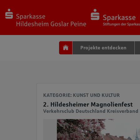
Seite
Klicken Sie, um die Navigation zu überspringen und zum Haup
Projekte entdecken
KATEGORIE
: KUNST UND KULTUR
2. Hildesheimer Magnolienfest
Verkehrsclub Deutschland Kreisverband 